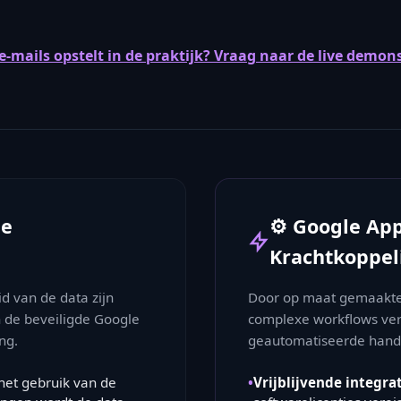
-mails opstelt in de praktijk? Vraag naar de live demonst
de
⚙️ Google App
Krachtkoppel
d van de data zijn
Door op maat gemaakte s
 de beveiligde Google
complexe workflows ver
ng.
geautomatiseerde hand
het gebruik van de
•
Vrijblijvende integrat