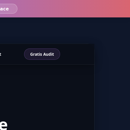
ace
t
Gratis Audit
e