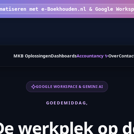
matiseren met e-Boekhouden.nl & Google Worksp
MKB Oplossingen
Dashboards
Accountancy ✨
Over
Contac
GOOGLE WORKSPACE & GEMINI AI
GOEDEMIDDAG,
De werkplek op d