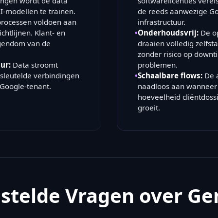
ingen wordt de data
softwarelicenties verei
I-modellen te trainen.
de reeds aanwezige G
processen voldoen aan
infrastructuur.
chtlijnen. Klant- en
•
Onderhoudsvrij:
De op
eigendom van de
draaien volledig zelfst
zonder risico op downt
ur:
Data stroomt
problemen.
ersleutelde verbindingen
•
Schaalbare flows:
De a
 Google-tenant.
naadloos aan wanneer 
hoeveelheid cliëntdoss
groeit.
stelde Vragen over Ge