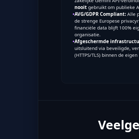
zakelijke Gemini API-verbind
nooit
gebruikt om publieke A
•
AVG/GDPR Compliant:
Alle 
de strenge Europese privacyri
financiële data blijft 100% 
organisatie.
•
Afgeschermde infrastructu
uitsluitend via beveiligde, v
(HTTPS/TLS) binnen de eigen
Veelge