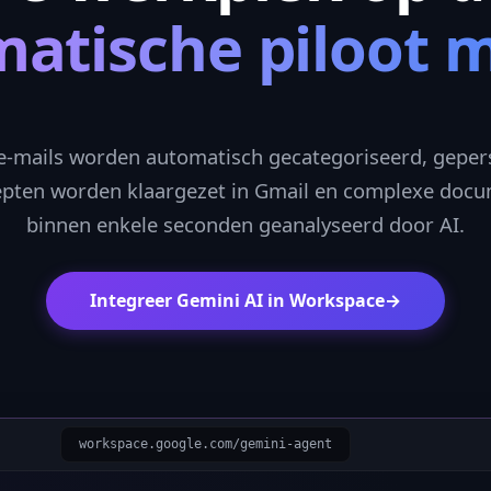
atische piloot m
-mails worden automatisch gecategoriseerd, geper
pten worden klaargezet in Gmail en complexe doc
binnen enkele seconden geanalyseerd door AI.
Integreer Gemini AI in Workspace
→
workspace.google.com/gemini-agent