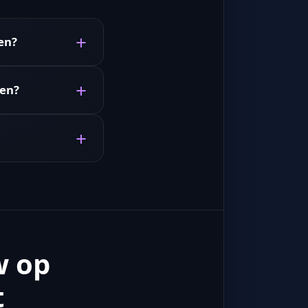
en?
gen?
w op
t