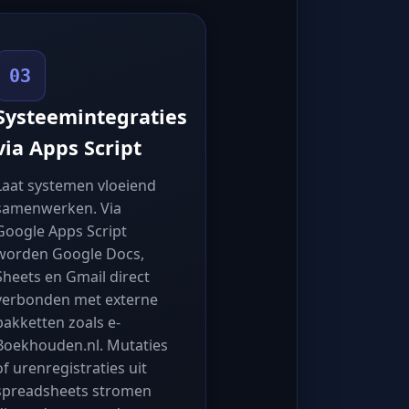
03
Systeemintegraties
via Apps Script
Laat systemen vloeiend
samenwerken. Via
Google Apps Script
worden Google Docs,
Sheets en Gmail direct
verbonden met externe
pakketten zoals e-
Boekhouden.nl. Mutaties
of urenregistraties uit
spreadsheets stromen