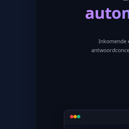
autom
Inkomende e
antwoordconce