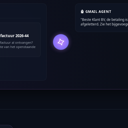
🤖 GMAIL AGENT
"Beste Klant BV, de betaling 
afgeletterd. Zie het bijgevoegd
factuur 2026-44
📂 DRIVE DOCUMENT AU
e factuur al ontvangen?
te van het openstaande
Klant-overeenkomst-2026.pdf 
klopt met de e-Boekhouden.n