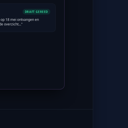
DRAFT GEREED
is op 18 mei ontvangen en
e overzicht..."
DIT
SUCCES
is geanalyseerd. Saldo-historie
l database.