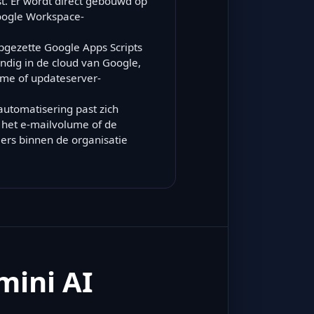
st. Er wordt direct gebouwd op
oogle Workspace-
gezette Google Apps Scripts
andig in de cloud van Google,
ime of updateserver-
utomatisering past zich
het e-mailvolume of de
iers binnen de organisatie
mini AI