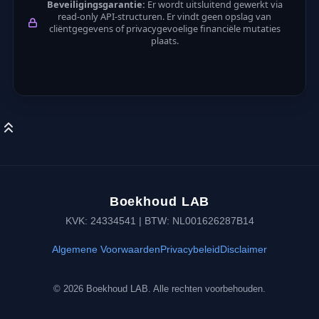
Beveiligingsgarantie:
Er wordt uitsluitend gewerkt via
read-only API-structuren. Er vindt geen opslag van
cliëntgegevens of privacygevoelige financiële mutaties
plaats.
Boekhoud LAB
KVK: 24334541 | BTW: NL001626287B14
Algemene Voorwaarden
Privacybeleid
Disclaimer
© 2026 Boekhoud LAB. Alle rechten voorbehouden.